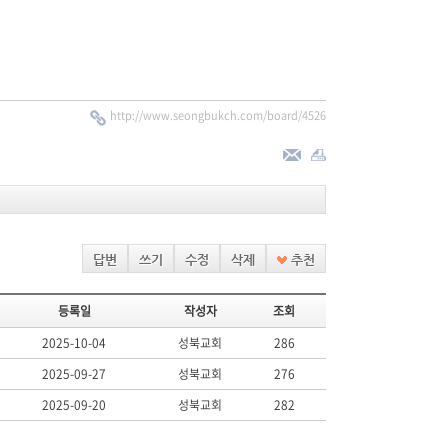
http://www.seongbukch.com/board/4526
답변
쓰기
수정
삭제
추천
등록일
작성자
조회
2025-10-04
성북교회
286
2025-09-27
성북교회
276
2025-09-20
성북교회
282