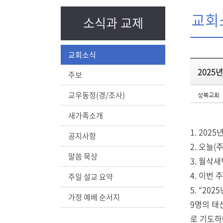
교회
소식과 교제
교회소식
2025
주보
교우동정(경/조사)
성북교회
새가족소개
1. 20
공지사항
2. 오늘
말씀 묵상
3. 월삭
4. 이번
주일 설교 요약
5. “2
가정 예배 순서지
9명의 태
로 기도하