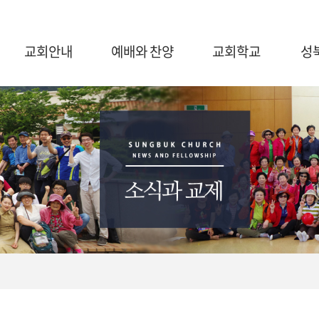
교회안내
예배와 찬양
교회학교
성