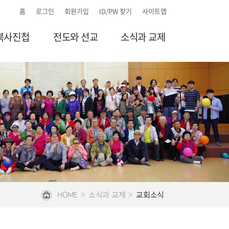
홈
로그인
회원가입
ID/PW 찾기
사이트맵
북사진첩
전도와 선교
소식과 교제
HOME
>
소식과 교제
>
교회소식