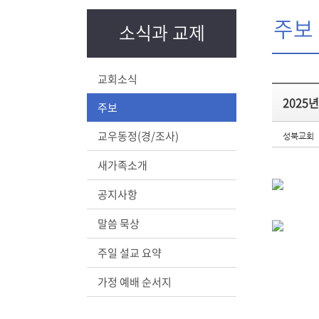
주보
소식과 교제
교회소식
2025년
주보
교우동정(경/조사)
성북교회
새가족소개
공지사항
말씀 묵상
주일 설교 요약
가정 예배 순서지