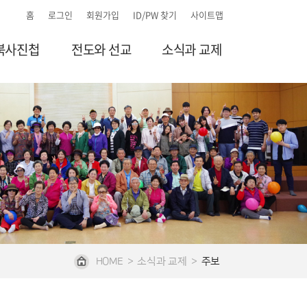
홈
로그인
회원가입
ID/PW 찾기
사이트맵
북사진첩
전도와 선교
소식과 교제
HOME
>
소식과 교제
>
주보