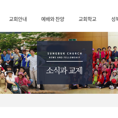
교회안내
예배와 찬양
교회학교
성